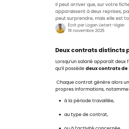
Il peut arriver que, sur votre fic
apparaissent à deux reprises, pa
peut surprendre, mais elle est to
Écrit par
Logan Lietart-Vigier
19 novembre 2025
Deux contrats distincts
Lorsqu’un salarié apparaît deux fo
qu’il possède 
deux contrats de 
 Chaque contrat génère alors une ligne distincte sur la fiche de paie, avec ses 
propres informations, notammen
à la période travaillée,
au type de contrat,
ou à l’activité concernée.