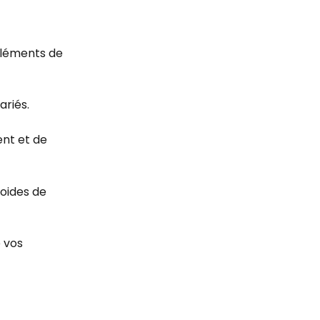
éléments de 
ariés.
ent et de 
oides de 
 vos 