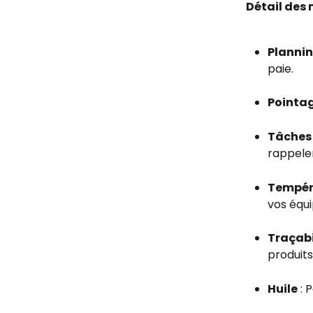
Détail des 
Planni
paie.
Pointa
Tâches
rappeler
Tempér
vos équ
Traçabi
produit
Huile
 :