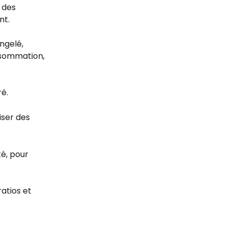
 des 
nt.
ngelé, 
nsommation, 
ré.
iser des 
té, pour 
atios et 