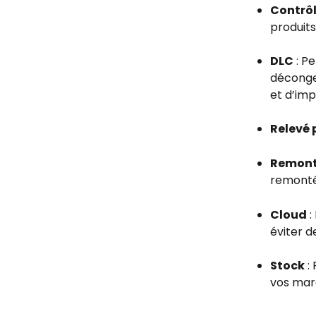
Contrôl
produits
DLC
 : P
décongel
et d’imp
Relevé 
Remont
remonté
Cloud
 
éviter d
Stock
 :
vos marg