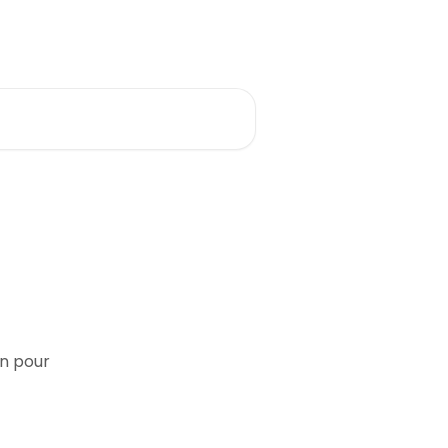
Français
in pour